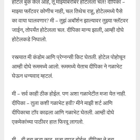
होटेल बुक केलं आहे, तू माझ्याबरोबर होटेलला चल! दीपिका –
माझ्या फ्लॅटवर कोणीच नाही, चल तिथेच राहू, होटेलमध्ये पैसे
का वाया घालवणार? मी – तुझं अबॉर्शन झाल्यावर तुझ्या फ्लॅटवर
जाईन, तोपर्यंत होटेलला चल. दीपिका मान्य झाली, आम्ही दोघे
होटेलकडे निघालो.
रस्त्यात मी कंडोम आणि प्रेग्नन्सी किट घेतली. होटेल पोहोचून
आम्ही दोघे रूममध्ये आलो. रूममध्ये येताच दीपिका ने गळाभेट
घेऊन धन्यवाद म्हटलं.
मी – सर्व काही ठीक होईल. पण अशा गळाभेटीत मजा येत नाही.
दीपिका – तुला कशी गळाभेट हवी? मीने माझी शर्ट आणि
दीपिकाचा टॉप काढला आणि गळाभेट घेतली. आम्ही दोघे
एकमेकांच्या पाठीवर हात फिरवू लागलो.
मी – ही ब्रा सुद्धा काढ, मजा दुप्पट होईल. दीपिका ने ब्रा