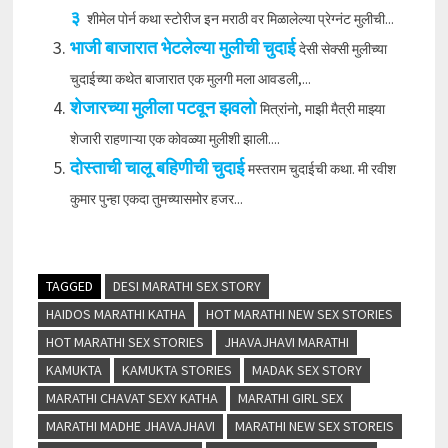
३
शीमेल पोर्न कथा स्टोरीज इन मराठी वर मिळालेल्या प्रेग्नंट मुलीची...
भाजी बाजारात भेटलेल्या मुलीची चुदाई
देसी सेक्सी मुलीच्या
चुदाईच्या कथेत बाजारात एक मुलगी मला आवडली,...
शेजारच्या मुलीला पटवून झवलो
मित्रांनो, माझी मैत्री माझ्या
शेजारी राहणाऱ्या एक कोवळ्या मुलीशी झाली....
दोस्ताची चालू बहिणीची चुदाई
मस्तराम चुदाईची कथा. मी रवीश
कुमार पुन्हा एकदा तुमच्यासमोर हजर...
TAGGED
DESI MARATHI SEX STORY
HAIDOS MARATHI KATHA
HOT MARATHI NEW SEX STORIES
HOT MARATHI SEX STORIES
JHAVAJHAVI MARATHI
KAMUKTA
KAMUKTA STORIES
MADAK SEX STORY
MARATHI CHAVAT SEXY KATHA
MARATHI GIRL SEX
MARATHI MADHE JHAVAJHAVI
MARATHI NEW SEX STOREIS