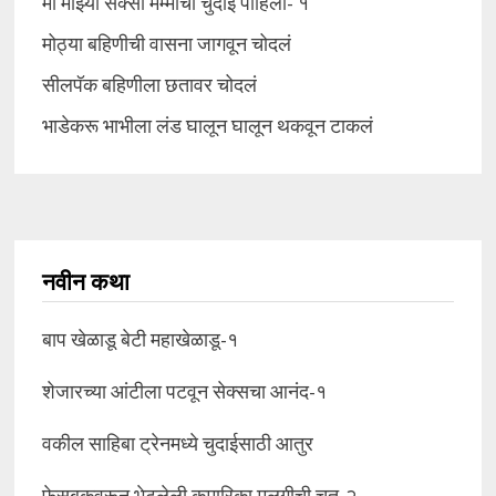
मी माझ्या सेक्सी मम्मीची चुदाई पाहिली- १
मोठ्या बहिणीची वासना जागवून चोदलं
सीलपॅक बहिणीला छतावर चोदलं
भाडेकरू भाभीला लंड घालून घालून थकवून टाकलं
नवीन कथा
बाप खेळाडू बेटी महाखेळाडू-१
शेजारच्या आंटीला पटवून सेक्सचा आनंद-१
वकील साहिबा ट्रेनमध्ये चुदाईसाठी आतुर
फेसबुकवरून भेटलेली कुमारिका मुलगीची चूत-२