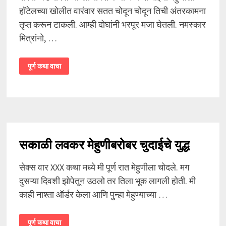
हॉटेलच्या खोलीत वारंवार सतत चोदून चोदून तिची अंतरकामना
तृप्त करून टाकली. आम्ही दोघांनी भरपूर मजा घेतली. नमस्कार
मित्रांनो, …
मेहुणीबरोबर
पूर्ण कथा वाचा
दिवस
रात
चुदाई
सकाळी लवकर मेहुणीबरोबर चुदाईचे युद्ध
सेक्स वार XXX कथा मध्ये मी पूर्ण रात मेहुणीला चोदले. मग
दुसऱ्या दिवशी झोपेतून उठलो तर तिला भूक लागली होती. मी
काही नाश्ता ऑर्डर केला आणि पुन्हा मेहुण्याच्या …
सकाळी
पूर्ण कथा वाचा
लवकर