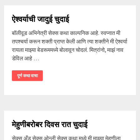
ऐश्वर्याची जादुई चुदाई
बॉलीवूड अभिनेत्री सेक्स कथा काल्पनिक आहे. स्वप्नात मी
तपश्चर्या करून शक्ती प्राप्त केली आणि त्या शक्तीने मी ऐश्वर्या
रायला माझ्या बेडरूममध्ये बोलावून चोदलं. मित्रांनो, माझं नाव
डेविल आहे …
ऐश्वर्याची
पूर्ण कथा वाचा
जादुई
चुदाई
मेहुणीबरोबर दिवस रात चुदाई
सेक्स अँड सेक्स ओन्ली सेक्स कथा मध्ये मी माझ्या मेहुणीला