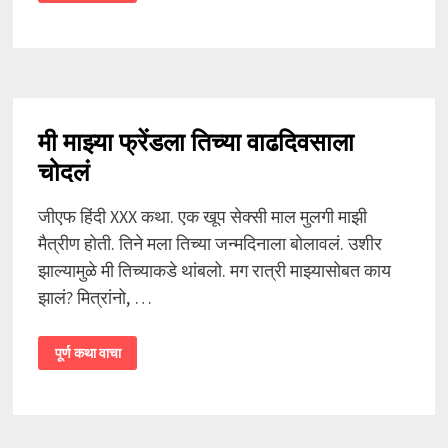
बहिणीची
चूत
चुदाई
मी माझ्या फ्रेंडला तिच्या वाढदिवसाला
चोदलं
जीएफ हिंदी XXX कथा. एक खूप सेक्सी माल मुलगी माझी
मैत्रीण होती. तिने मला तिच्या जन्मदिनाला बोलावलं. उशीर
झाल्यामुळे मी तिच्याकडे थांबलो. मग रात्री माझ्यासोबत काय
झालं? मित्रांनो, …
मी
पूर्ण कथा वाचा
माझ्या
फ्रेंडला
तिच्या
वाढदिवसाला
चोदलं