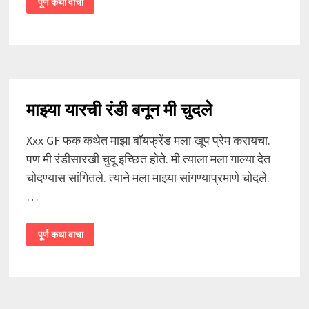
पूर्ण कथा वाचा
मिळालेल्या
कमसिन
मुलीची
चूत
चुदाई
माझ्या यारची रंडी बनून मी चुदले
Xxx GF फक कथेत माझा बॉयफ्रेंड मला खूप प्रेम करायचा.
पण मी रंडीसारखी चुदू इच्छित होते. मी त्याला मला गाल्या देत
चोदण्यास सांगितले. त्याने मला माझ्या सांगण्याप्रमाणे चोदले.
…
माझ्या
पूर्ण कथा वाचा
यारची
रंडी
बनून
मी
चुदले