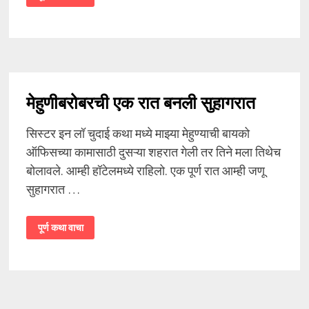
मेहुणीबरोबर
चुदाईचे
युद्ध
मेहुणीबरोबरची एक रात बनली सुहागरात
सिस्टर इन लॉ चुदाई कथा मध्ये माझ्या मेहुण्याची बायको
ऑफिसच्या कामासाठी दुसऱ्या शहरात गेली तर तिने मला तिथेच
बोलावले. आम्ही हॉटेलमध्ये राहिलो. एक पूर्ण रात आम्ही जणू
सुहागरात …
मेहुणीबरोबरची
पूर्ण कथा वाचा
एक
रात
बनली
सुहागरात