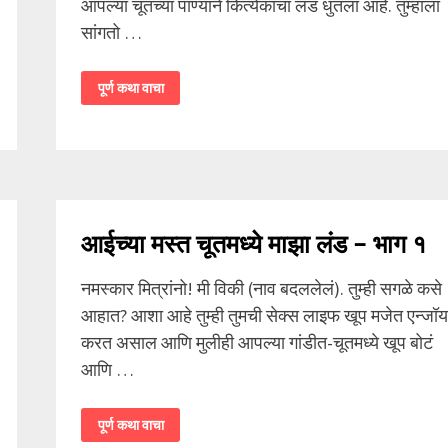
आपल्या चूतच्या पाण्याने कित्येकांचा लंड धुतला आहे. तुम्हाला
सांगतो …
मम्मीची
पूर्ण कथा वाचा
थरक
–
भाग
1
आईच्या मस्त चूतमध्ये माझा लंड – भाग १
नमस्कार मित्रांनो! मी विकी (नाव बदललेलं). तुम्ही सगळे कसे
आहात? आशा आहे तुम्ही तुमची सेक्स लाइफ खूप मजेत एन्जॉय
करत असाल आणि मुलीही आपल्या गांडीत-चूतमध्ये खूप बोटं
आणि …
आईच्या
पूर्ण कथा वाचा
मस्त
चूतमध्ये