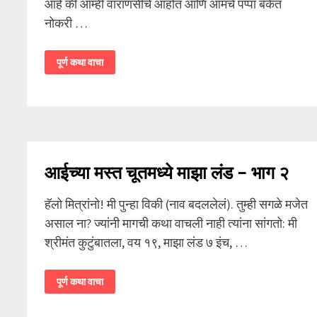
आहे की आम्ही वाराणसीचे आहोत आणि आमचे पप्पा बँकेत
नोकरी …
मम्मीची
पूर्ण कथा वाचा
थरक
–
भाग
2
आईच्या मस्त चूतमध्ये माझा लंड – भाग २
हॅलो मित्रांनो! मी पुन्हा विकी (नाव बदललेलं). तुम्ही सगळे मजेत
असाल ना? ज्यांनी मागची कथा वाचली नाही त्यांना सांगतो: मी
श्रीमंत कुटुंबातला, वय १९, माझा लंड ७ इंच, …
आईच्या
पूर्ण कथा वाचा
मस्त
चूतमध्ये
माझा
लंड