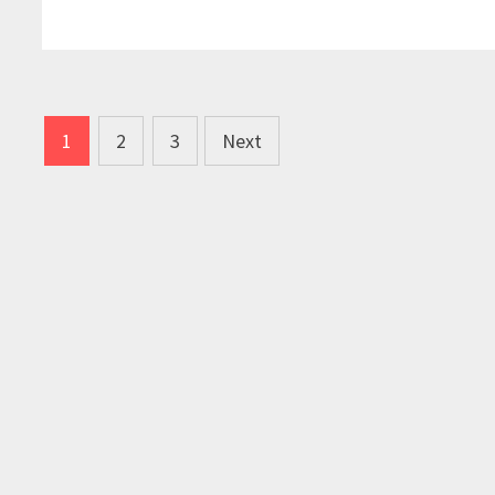
धमाल
–
१
Posts
1
2
3
Next
pagination