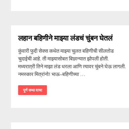
वर
मिळालेली
मुलगी
रांड
बनली
लहान बहिणीने माझ्या लंडचं चुंबन घेतलं
कुंवारी फुद्दी सेक्स कथेत माझ्या चुलत बहिणीची सीलतोड
चुदाईची आहे. ती माझ्यासोबत बिछान्यात झोपली होती.
मध्यरात्री तिने माझा लंड धरला आणि त्यावर चुंबने घेऊ लागली.
नमस्कार मित्रांनो! भाऊ–बहिणीच्या …
लहान
पूर्ण कथा वाचा
बहिणीने
माझ्या
लंडचं
चुंबन
घेतलं