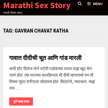
Marathi Sex Story
Skip
MENU
to
मराठी सेक्स कथा
content
TAG:
GAVRAN CHAVAT KATHA
गावात दीदीची चूत आणि गांड मारली
भाभी हॉट विलेज पोर्न स्टोरी पडोशच्या घरात माझं खूप येणं-
जाणं होतं. त्या घराच्या मालकिनला मी दीदी म्हणायचो पण मी
तिच्या सुंदर शरीराला चोदायचं होतं. मित्रांनो, नमस्कार. माझं
नाव …
गावात
पूर्ण कथा वाचा
दीदीची
चूत