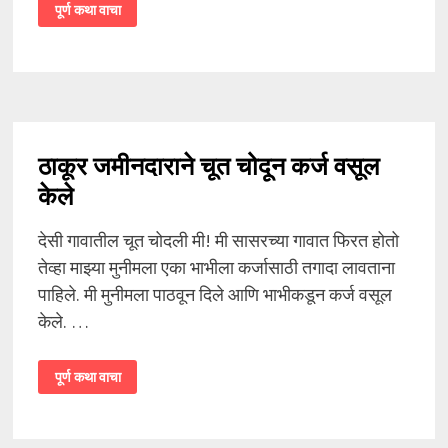
दोन
पूर्ण कथा वाचा
बायकांचा
वाद
दोघींना
चोदून
रगडलं
–
1
ठाकूर जमीनदाराने चूत चोदून कर्ज वसूल
केले
देसी गावातील चूत चोदली मी! मी सासरच्या गावात फिरत होतो
तेव्हा माझ्या मुनीमला एका भाभीला कर्जासाठी तगादा लावताना
पाहिले. मी मुनीमला पाठवून दिले आणि भाभीकडून कर्ज वसूल
केले. …
ठाकूर
पूर्ण कथा वाचा
जमीनदाराने
चूत
चोदून
कर्ज
वसूल