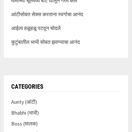
मामीच्या चूतमध्ये बोट घालून गरम केलं
आंटीसोबत सेक्स करताना स्वर्गाचा आनंद
आईला हळूहळू पटवून चोदले
कुटुंबातील भाभी सोबत झवण्याचा आनंद
CATEGORIES
Aunty (आंटी)
Bhabhi (भाभी)
Boss (मालक)