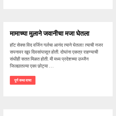
आणि
गांड
मारली
मामाच्या मुलाने जवानीचा मजा घेतला
हॉट सेक्स विद वर्जिन गर्लचा आनंद त्याने घेतला! त्याची नजर
सपनावर खूप दिवसांपासून होती. दोघांना एकत्र राहण्याची
संधीही सतत मिळत होती. मी मध्य प्रदेशच्या उज्जैन
जिल्ह्यातल्या एका छोट्या …
मामाच्या
पूर्ण कथा वाचा
मुलाने
जवानीचा
मजा
घेतला