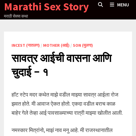
Marathi Sex Story
Skip
MENU
to
मराठी सेक्स कथा
content
INCEST (नातलग)
/
MOTHER (आई)
/
SON (मुलगा)
सावत्र आईची वासना आणि
चुदाई – १
हॉट स्टेप मदर कथेत माझे वडील माझ्या सावत्र आईला रोज
झवत होते. मी आवाज ऐकत होतो. एकदा वडील बराच काळ
बाहेर गेले तेव्हा आई पावसाळ्याच्या रात्री माझ्या खोलीत आली.
नमस्कार मित्रांनो, माझं नाव मनु आहे. मी राजस्थानातील