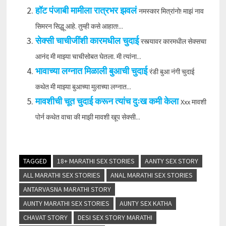
हॉट पंजाबी मामीला रात्रभर झवलं
नमस्कार मित्रांनो! माझं नाव
सिमरन सिद्धू आहे. तुम्ही कसे आहात!...
सेक्सी चाचीजींशी कारमधील चुदाई
रस्त्यावर कारमधील सेक्सचा
आनंद मी माझ्या चाचीसोबत घेतला. मी त्यांना...
भावाच्या लग्नात मिळाली बुआची चुदाई
रंडी बुआ नंगी चुदाई
कथेत मी माझ्या बुआच्या मुलाच्या लग्नात...
मावशीची चूत चुदाई करून त्यांच दुःख कमी केला
Xxx मावशी
पोर्न कथेत वाचा की माझी मावशी खूप सेक्सी...
TAGGED
18+ MARATHI SEX STORIES
AANTY SEX STORY
ALL MARATHI SEX STORIES
ANAL MARATHI SEX STORIES
ANTARVASNA MARATHI STORY
AUNTY MARATHI SEX STORIES
AUNTY SEX KATHA
CHAVAT STORY
DESI SEX STORY MARATHI