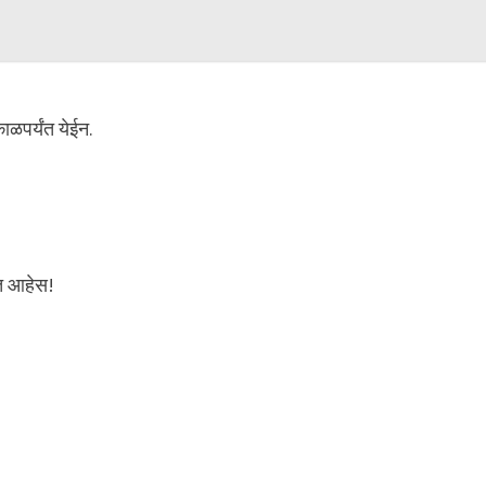
ाळपर्यंत येईन.
्त आहेस!