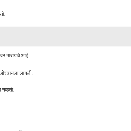
तो.
ंवर मारायचे आहे.
ेच ओरडायला लागली.
 नव्हतो.
.