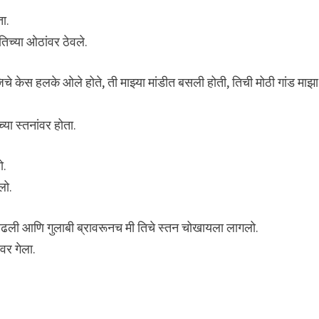
ता.
तिच्या ओठांवर ठेवले.
े केस हलके ओले होते, ती माझ्या मांडीत बसली होती, तिची मोठी गांड माझा
या स्तनांवर होता.
ो.
लो.
काढली आणि गुलाबी ब्रावरूनच मी तिचे स्तन चोखायला लागलो.
डवर गेला.