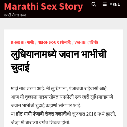
Marathi Sex Story
Skip
MENU
to
मराठी सेक्स कथा
content
BHABHI (भाभी)
/
NEIGHBOUR (शेजारी)
/
VAHINI (वहिनी)
लुधियानामध्ये जवान भाभीची
चुदाई
माझं नाव तरुण आहे. मी लुधियाना, पंजाबचा रहिवासी आहे.
आज मी तुम्हाला माझ्यासोबत घडलेली एक खरी लुधियानामध्ये
जवान भाभीची चुदाई कहाणी सांगणार आहे.
या
हॉट भाभी पंजाबी सेक्स कहानी
ची सुरुवात 2018 मध्ये झाली,
जेव्हा मी बाराव्या वर्गात शिकत होतो.