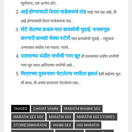
सुलोचना, एक अत्यंत हॉट...
आई होण्यासाठी घेतलं भाडेकरूचं लंड
माझं नाव दक्ष आहे, ही
आई होण्यासाठी घेतलं भाडेकरूचं लंड...
मोटे सेठच्या कडक माल बायकोची चुदाई. फसवणूक
करणारी बायको सेक्स स्टोरी
माल बायकोची चुदाई – राहुलला
अभ्यासात कधीच रस नव्हता. त्याचे...
पावसाच्या थंडीत भाभीची गरम चूत
ही पावसाच्या थंडीत भाभीची
गरम चूत कथा आरिफच्या भाभीची आहे....
मित्राच्या दुकानावर भेटलेल्या भाभीला झवलं
देशी बाईच्या चूत
ची कथा, मी असंच बाजारात भेटलेल्या एका...
TAGGED
CHAVAT VAHINI
MARATHI BHABHI SEX
MARATHI SEX XXX
MARATHI XXX
MARATHI XXX STORIES
STORIESINMARATHI
VAHINI SEX
XXX MARATHI