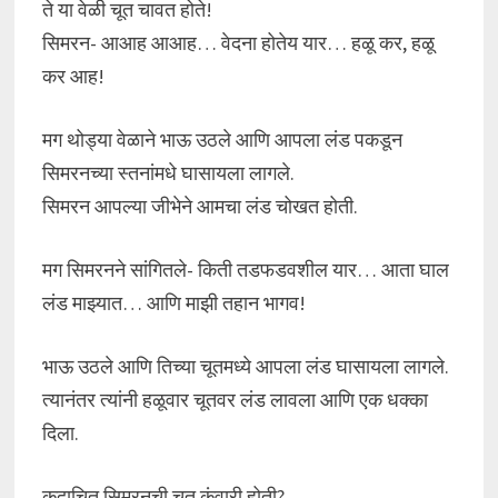
ते या वेळी चूत चावत होते!
सिमरन- आआह आआह… वेदना होतेय यार… हळू कर, हळू
कर आह!
मग थोड्या वेळाने भाऊ उठले आणि आपला लंड पकडून
सिमरनच्या स्तनांमधे घासायला लागले.
सिमरन आपल्या जीभेने आमचा लंड चोखत होती.
मग सिमरनने सांगितले- किती तडफडवशील यार… आता घाल
लंड माझ्यात… आणि माझी तहान भागव!
भाऊ उठले आणि तिच्या चूतमध्ये आपला लंड घासायला लागले.
त्यानंतर त्यांनी हळूवार चूतवर लंड लावला आणि एक धक्का
दिला.
कदाचित सिमरनची चूत कुंवारी होती?