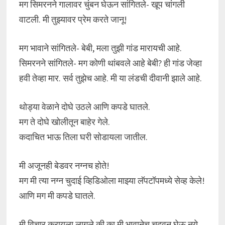
मग सिमरनने गालावर चुंबन घेऊन सांगितले- खूप चांगली
वाटली. मी तुझ्यावर प्रेम करते जानू!
मग भावाने सांगितले- बेबी, मला तुझी गांड मारायची आहे.
सिमरनने सांगितले- मग कोणी थांबवले आहे बेबी? ही गांड जेव्हा
हवी तेव्हा मार. सर्व तुझेच आहे. मी या लंडची दीवानी झाले आहे.
थोड्या वेळाने दोघे उठले आणि कपडे घातले.
मग ते दोघे खोलीतून बाहेर गेले.
कदाचित भाऊ तिला घरी सोडायला जातील.
मी अजूनही बेडवर नग्नच होते!
मग मी त्या नग्न चुदाई व्हिडिओला माझ्या लॅपटॉपमध्ये सेव्ह केले!
आणि मग मी कपडे घातले.
मी विचार करायला लागले की का मी भावानेच चुदवून घेऊ नये.