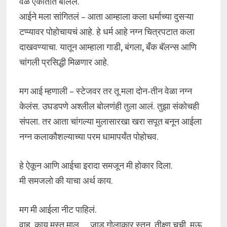
वेळ एकांतात बोललं.
आईने मला सांगितलं – आता आम्हाला कला धर्माच्या दुसऱ्या
टप्प्यावर पोहोचायचं आहे. हे धर्म आहे नग्न चित्रपटात कला
दाखवण्याचा. यातून आम्हाला गाडी, बंगला, बँक बॅलन्स आणि
चांगली प्रसिद्धी मिळणार आहे.
मग आई म्हणाली – स्टेजवर तर तू मला दोन-तीन वेळा नग्न
केलंस. उघडपणे अश्लील बोलणंही तुला आलं. तुझा संकोचही
संपला. तर आता चांगल्या मुलासारखा खरा सपूत बनून आईला
नग्न कलाकौशल्याच्या परम धामापर्यंत पोहोचव.
हे ऐकून आणि आईचा इरादा समजून मी होकार दिला.
मी समजलो की याचा अर्थ काय.
मग मी आईला नीट पाहिलं.
वाह, काय मस्त माल… जाड गोलाकार स्तन, तीक्ष्ण चूची, मऊ