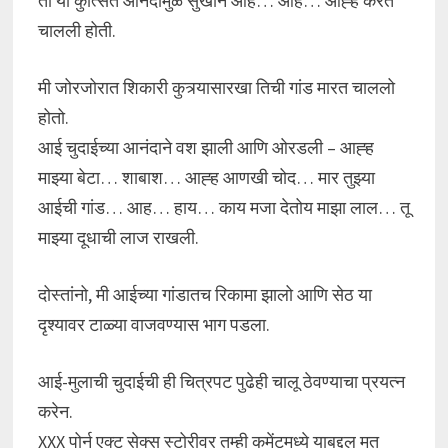
ती या कुत्सित आनंदामुळे सुखाने आह… आह… आह्ह करत
चालली होती.
मी जोरजोरात शिकारी कुत्र्यासारखा तिची गांड मारत चाललो
होतो.
आई चुदाईच्या आनंदाने वश झाली आणि ओरडली – आह्ह
माझ्या बेटा… शाबाश… आह्ह आणखी चोद… मार तुझ्या
आईची गांड… आह… हाय… काय मजा देतोय माझा लाल… तू
माझ्या दूधाची लाज राखली.
दोस्तांनो, मी आईच्या गांडातच रिकामा झालो आणि सेठ या
दृश्यावर टाळ्या वाजवण्यास भाग पडला.
आई-मुलाची चुदाईची ही चित्रपट पुढेही चालू ठेवण्याचा प्रयत्न
करेन.
XXX पोर्न एक्ट सेक्स स्टोरीवर तुम्ही कमेंटमध्ये याबद्दल मत