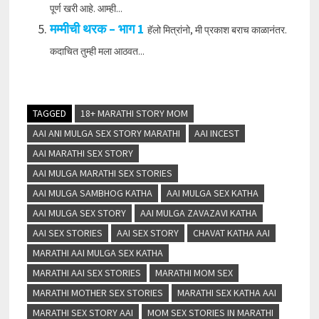
पूर्ण खरी आहे. आम्ही...
मम्मीची थरक – भाग 1
हॅलो मित्रांनो, मी प्रकाश बराच काळानंतर.
कदाचित तुम्ही मला आठवत...
TAGGED
18+ MARATHI STORY MOM
AAI ANI MULGA SEX STORY MARATHI
AAI INCEST
AAI MARATHI SEX STORY
AAI MULGA MARATHI SEX STORIES
AAI MULGA SAMBHOG KATHA
AAI MULGA SEX KATHA
AAI MULGA SEX STORY
AAI MULGA ZAVAZAVI KATHA
AAI SEX STORIES
AAI SEX STORY
CHAVAT KATHA AAI
MARATHI AAI MULGA SEX KATHA
MARATHI AAI SEX STORIES
MARATHI MOM SEX
MARATHI MOTHER SEX STORIES
MARATHI SEX KATHA AAI
MARATHI SEX STORY AAI
MOM SEX STORIES IN MARATHI