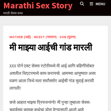
Marathi Sex Story
Skip
MENU
to
मराठी सेक्स कथा
content
MOTHER (आई)
/
INCEST (नातलग)
/
SON (मुलगा)
मी माझ्या आईची गांड मारली
XXX पोर्न एक्ट सेक्स स्टोरीमध्ये मी आई आणि बहिणींसोबत
अश्लील थिएटरमध्ये काम करायचो. आमच्या आयुष्यात असा
वळण आला जिथे मला सर्वांसमोर आईची गांड चुदाई करावी
लागली!
कसे आहात माझ्या प्रियजनांनो! मी पुन्हा तुम्हाला सेक्स-
चुदाईच्या कामुक कथेचा डोस देण्यासाठी आलो आहे.