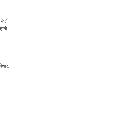
 केली.
होतो.
देणार.