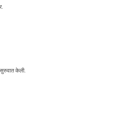
र.
ुरुवात केली.