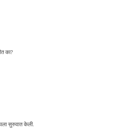
ीत का?
यला सुरुवात केली.