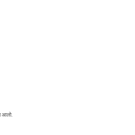
गे आलो.