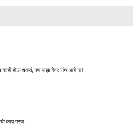
ूप काही होऊ शकतं, पण माझा देवर संथ आहे ना!
फोनची काय गरज!