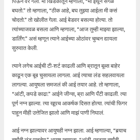
पिऊन वर गेलो. मी खिडकीतून म्हणालो, “मी इथून सगळं
बघतो.” तो म्हणाला, “ठीक आहे, बघ तुझ्या आईला मी कसं
चोदतो.” तो खोलीत गेला. आई बेडवर बसल्या होत्या. तो
त्यांच्याजवळ बसला आणि म्हणाला, “आज तुम्ही माझ्या झाल्या,
डार्लिंग.” असं म्हणून त्याने आईच्या ओठांवर चुम्बन द्यायला
सुरुवात केली.
त्याने लगेच आईची टी-शर्ट काढली आणि ब्रातून बूब्स बाहेर
काढून एक बूब चुसायला लागला. आई त्याचा लंड सहलवायला
लागल्या. आयुषला समजलं की आई तयार आहे. तो म्हणाला,
“आंटी, कपडे काढा.” आईने जीन्स, ब्रा आणि पँटी काढली. त्या
पूर्ण नग्न झाल्या. त्या खूपच आकर्षक दिसत होत्या. त्यांची फिगर
पाहून मीही उत्तेजित झालो आणि माझं पाणी निघालं.
आई नग्न झाल्यावर आयुषही नग्न झाला. आई म्हणाल्या, “बर्‍याच
वर्षांनी लंड पाहतेय.” आयुष म्हणाला, “आंटी, एवढ्या वर्षांनी