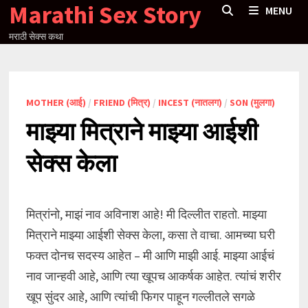
Marathi Sex Story
Skip
MENU
to
मराठी सेक्स कथा
content
MOTHER (आई)
/
FRIEND (मित्र)
/
INCEST (नातलग)
/
SON (मुलगा)
माझ्या मित्राने माझ्या आईशी
सेक्स केला
मित्रांनो, माझं नाव अविनाश आहे! मी दिल्लीत राहतो. माझ्या
मित्राने माझ्या आईशी सेक्स केला, कसा ते वाचा. आमच्या घरी
फक्त दोनच सदस्य आहेत – मी आणि माझी आई. माझ्या आईचं
नाव जान्हवी आहे, आणि त्या खूपच आकर्षक आहेत. त्यांचं शरीर
खूप सुंदर आहे, आणि त्यांची फिगर पाहून गल्लीतले सगळे