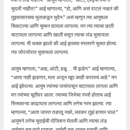
चुदली नाहीत?” आई म्हणाल्या, “हो, आणि असं वाटलं नव्हतं की
तुझ्यासारख्या मुलाकडून चुदेन.” असं म्हणून त्या आयुषला
चिकटल्या आणि चुम्बन द्यायला लागल्या. मग त्या त्याचा छाती
चाटायला लागल्या आणि खाली बसून त्याचा लंड चुसायला
लागल्या. मी थक्क झालो की आई इतक्या मस्तपणे चुसत होत्या.
त्या जोरजोरात चुसायला लागल्या.
आयुष म्हणाला, “आह, आंटी, हळू… मी झडेन.” आई म्हणाल्या,
“आता नाही झडणार, मला अजून खूप काही करायचं आहे.” मग
आई झोपल्या. आयुष त्यांच्या पायांपासून चाटायला लागला आणि
मग त्यांच्या चूतीवर आला. त्याच्या जिभेचा स्पर्श होताच आई
सिसकाऱ्या काढायला लागल्या आणि लगेच गरम झाल्या. त्या
म्हणाल्या, “आता जास्त तडपवू नको, लवकर तुझं हत्यार घाल.”
आयुषने लगेच चुदाईची पोजिशन घेतली आणि त्याचा लंड
आईच्या चूत मध्ये घातला. आईची चूत आतून गुलाबी आणि