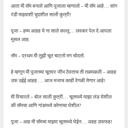
आता मी सॅम बनलो आणि पूजाला म्हणालो – मी सॅम आहे… सांग
रंडी माझ्याशी चुदशील साली कुत्री!
पूजा – हम्म आहह ये ना साले कल्लू… लवकर पेल दे आपला
मूसल आह.
सॅम – प्रथम मी तुझी चूत चाटतो मग चोदतो.
हे म्हणून मी पूजाच्या चूतवर जीभ ठेवताच ती तळमळली – आहह
उफ उईई आहह … आज मजाच काही वेगळी येणार आहे!
मी विचारले – बोल साली कुत्री… चूतमध्ये माझा लंड घेशील
की सॅमचा आणि गांडमध्ये कोणाचा घेशील?
पूजा – आह मी सॅमचा माझ्या चूतमध्ये घेईन… अहह उफफह!