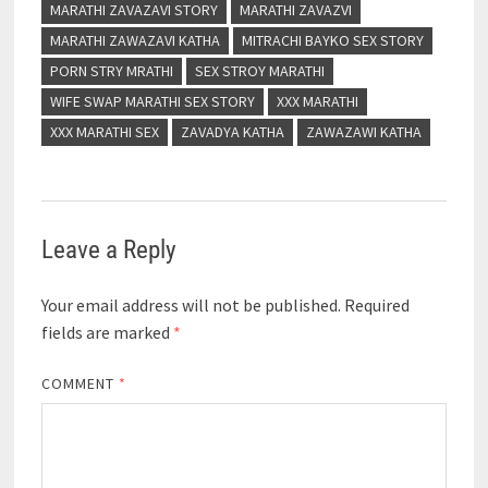
MARATHI ZAVAZAVI STORY
MARATHI ZAVAZVI
MARATHI ZAWAZAVI KATHA
MITRACHI BAYKO SEX STORY
PORN STRY MRATHI
SEX STROY MARATHI
WIFE SWAP MARATHI SEX STORY
XXX MARATHI
XXX MARATHI SEX
ZAVADYA KATHA
ZAWAZAWI KATHA
Leave a Reply
Your email address will not be published.
Required
fields are marked
*
COMMENT
*