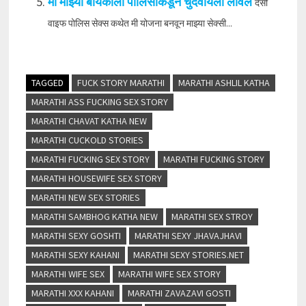
मी माझ्या बायकोला पोलिसांकडून चुदवायला लावलं
देसी
वाइफ पोलिस सेक्स कथेत मी योजना बनवून माझ्या सेक्सी...
TAGGED
FUCK STORY MARATHI
MARATHI ASHLIL KATHA
MARATHI ASS FUCKING SEX STORY
MARATHI CHAVAT KATHA NEW
MARATHI CUCKOLD STORIES
MARATHI FUCKING SEX STORY
MARATHI FUCKING STORY
MARATHI HOUSEWIFE SEX STORY
MARATHI NEW SEX STORIES
MARATHI SAMBHOG KATHA NEW
MARATHI SEX STROY
MARATHI SEXY GOSHTI
MARATHI SEXY JHAVAJHAVI
MARATHI SEXY KAHANI
MARATHI SEXY STORIES.NET
MARATHI WIFE SEX
MARATHI WIFE SEX STORY
MARATHI XXX KAHANI
MARATHI ZAVAZAVI GOSTI