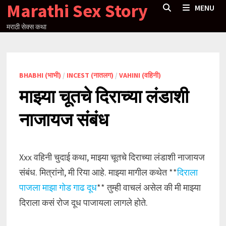
Marathi Sex Story
Skip
MENU
to
मराठी सेक्स कथा
content
BHABHI (भाभी)
/
INCEST (नातलग)
/
VAHINI (वहिनी)
माझ्या चूतचे दिराच्या लंडाशी
नाजायज संबंध
Xxx वहिनी चुदाई कथा, माझ्या चूतचे दिराच्या लंडाशी नाजायज
संबंध. मित्रांनो, मी रिया आहे. माझ्या मागील कथेत **
दिराला
पाजला माझा गोड गाढ दूध
** तुम्ही वाचलं असेल की मी माझ्या
दिराला कसं रोज दूध पाजायला लागले होते.