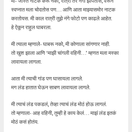
मी- जास्त नाटक करू नको, रात्री तर नंगा झोपतोस, वरून
स्वप्नात मला चोदतोस पण… आणि आता माझ्यासमोर नाटक
करतोयस. मी काल रात्री तुझे नंगे फोटो पण काढले आहेत.
हे ऐकून राहुल घाबरला.
मी त्याला म्हणाले- घाबरू नको, मी कोणाला सांगणार नाही.
तो खुश झाला आणि ‘माझी चांगली वहिनी…’ म्हणत मला मस्का
लावायला लागला.
आता मी त्याची गांड पण घासायला लागले.
मग लंड हातात घेऊन साबण लावायला लागले.
मी त्याचं लंड पकडलं, तेव्हा त्याचं लंड मोठं होऊ लागलं.
तो म्हणाला- आह वहिनी, तुम्ही हे काय केलं… माझं लंड इतकं
मोठं कसं होतंय.