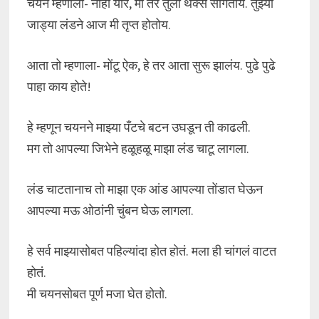
चयन म्हणाला- नाही यार, मी तर तुला थँक्स सांगतोय. तुझ्या
जाड्या लंडने आज मी तृप्त होतोय.
आता तो म्हणाला- मोंटू ऐक, हे तर आता सुरू झालंय. पुढे पुढे
पाहा काय होते!
हे म्हणून चयनने माझ्या पँटचे बटन उघडून ती काढली.
मग तो आपल्या जिभेने हळूहळू माझा लंड चाटू लागला.
लंड चाटतानाच तो माझा एक आंड आपल्या तोंडात घेऊन
आपल्या मऊ ओठांनी चुंबन घेऊ लागला.
हे सर्व माझ्यासोबत पहिल्यांदा होत होतं. मला ही चांगलं वाटत
होतं.
मी चयनसोबत पूर्ण मजा घेत होतो.