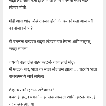
माझा लंड आता उभा झाला होता आणि चयनची नजर माझ्या
लंडवर होती.
मीही आता थोडं थोडं समजत होतो की चयनने मला आज घरी
का बोलावलं आहे.
मी चयनला दाखवत माझ्या लंडवर हात ठेवला आणि हळूहळू
सहलू लागलो.
चयनने माझा लंड पाहत म्हटलं- काय झालं मोंटू?
मी म्हटलं- यार, आता तर माझा लंड उभा झाला … वाटतंय आता
बाथरूममध्ये जावं लागेल!
तेव्हा चयनने म्हटलं- अरे दाखव!
फक्त हे म्हणून चयनने माझा लंड पकडला आणि म्हटलं- यार, हे
तर कडक झालंय!