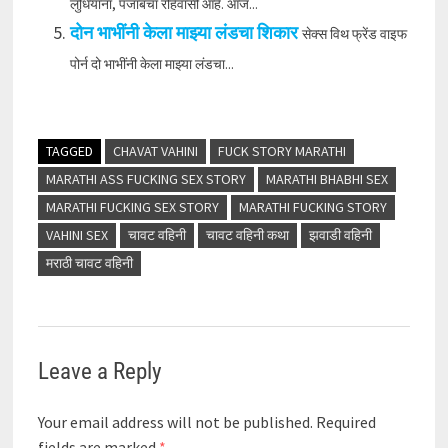
लुधियाना, पंजाबचा रहिवासी आहे. आज...
दोन भाभींनी केला माझ्या लंडचा शिकार
सेक्स विथ फ्रेंड वाइफ
पोर्न दो भाभींनी केला माझ्या लंडचा...
TAGGED
CHAVAT VAHINI
FUCK STORY MARATHI
MARATHI ASS FUCKING SEX STORY
MARATHI BHABHI SEX
MARATHI FUCKING SEX STORY
MARATHI FUCKING STORY
VAHINI SEX
चावट वहिनी
चावट वहिनी कथा
झवाडी वहिनी
मराठी चावट वहिनी
Leave a Reply
Your email address will not be published.
Required
fields are marked
*