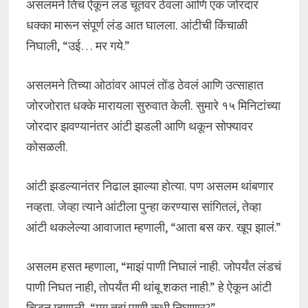
असलमने तिचं ऐकून लंड चूतवर ठेवला आणि एक जोरदार
धक्का मारून संपूर्ण लंड आत घालला. आंटीची किंचाळी
निघाली, “उई… मर गये.”
असलमने तिच्या ओठांवर आपलं तोंड ठेवलं आणि उत्साहात
जोरजोरात धक्के मारायला सुरुवात केली. सुमारे १५ मिनिटांच्या
जोरदार झवण्यानंतर आंटी झडली आणि थकून सोफ्यावर
कोसळली.
आंटी झडल्यानंतर निढाल झाल्या होत्या. पण असलम थांबणार
नव्हता. जेव्हा त्याने आंटीला पुन्हा करण्यास सांगितलं, तेव्हा
आंटी थकलेल्या आवाजात म्हणाली, “आता बस कर. खूप झालं.”
असलम हसत म्हणाला, “माझं पाणी निघालं नाही. जोपर्यंत लंडचं
पाणी निघत नाही, तोपर्यंत मी थांबू शकत नाही.” हे ऐकून आंटी
चिडून म्हणाली, “मग तुझं पाणी कधी निघणार?”