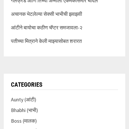
गर्लफ्रेंड आणि तिच्या अम्मीला एकमेकींसमोर चोदलं
अचानक भेटलेल्या सेक्सी भाभीची झवझवी
आंटीने बायोचा कठीण चॅप्टर समजावला-२
पतीच्या मित्राने केली माझ्यासोबत शरारत
CATEGORIES
Aunty (आंटी)
Bhabhi (भाभी)
Boss (मालक)