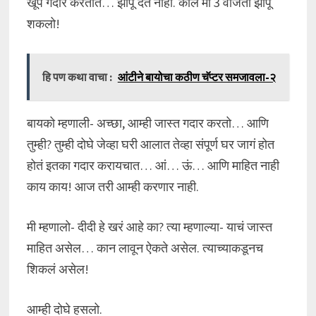
खूप गदार करतात… झोपू देत नाही. काल मी 3 वाजता झोपू
शकलो!
हि पण कथा वाचा :
आंटीने बायोचा कठीण चॅप्टर समजावला-२
बायको म्हणाली- अच्छा, आम्ही जास्त गदार करतो… आणि
तुम्ही? तुम्ही दोघे जेव्हा घरी आलात तेव्हा संपूर्ण घर जागं होत
होतं इतका गदार करायचात… आं… ऊं… आणि माहित नाही
काय काय! आज तरी आम्ही करणार नाही.
मी म्हणालो- दीदी हे खरं आहे का? त्या म्हणाल्या- याचं जास्त
माहित असेल… कान लावून ऐकते असेल. त्याच्याकडूनच
शिकलं असेल!
आम्ही दोघे हसलो.