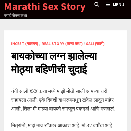
Marathi Sex Story
Skip
MENU
to
मराठी सेक्स कथा
content
INCEST (नातलग)
/
REAL STORY (खऱ्या कथा)
/
SALI (साली)
बायकोच्या लग्न झालेल्या
मोठ्या बहिणीची चुदाई
नंगी साली XXX कथा मध्ये माझी मोठी साली आमच्या घरी
राहायला आली. एके दिवशी बाथरूममधून टॉवेल लावून बाहेर
आली, तिला मी माझ्या बायको समजून पकडलं आणि मसललं.
मित्रांनो, माझं नाव डॉक्टर आकाश आहे. मी 32 वर्षांचा आहे