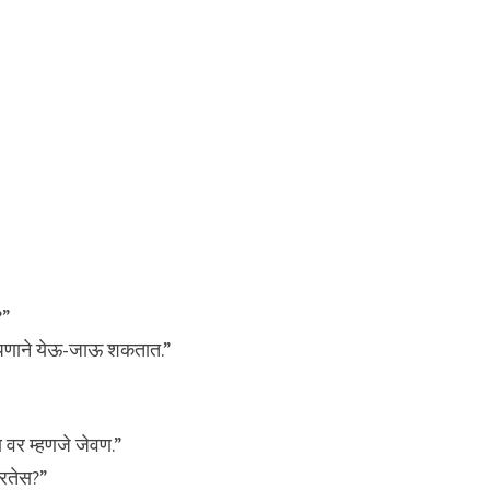
?”
मोकळेपणाने येऊ-जाऊ शकतात.”
णि वर म्हणजे जेवण.”
करतेस?”