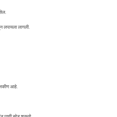
सेल.
हून लपायला लागली.
ालकीण आहे.
 लंड पाणी सोडू शकतो.