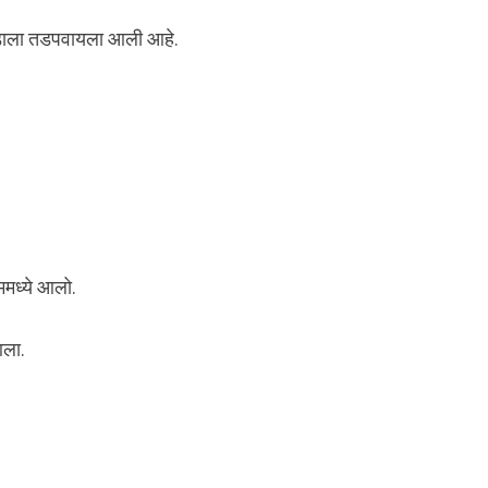
लंडाला तडपवायला आली आहे.
ममध्ये आलो.
आला.