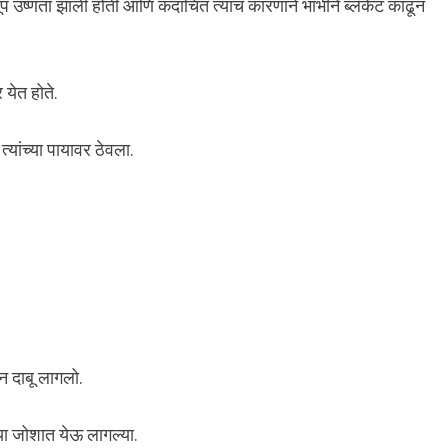
ूप उष्णता झाली होती आणि कदाचित त्याच कारणाने भाभीने ब्लँकेट काढून
र येत होते.
यांच्या पायावर ठेवला.
तन दाबू लागलो.
या जोशात येऊ लागल्या.