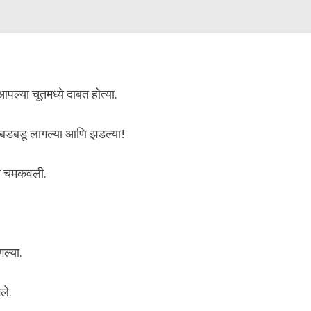
पल्या चूतमध्ये दाबत होत्या.
त बडबडू लागल्या आणि झडल्या!
चूत चमकवली.
ल्या.
ले.