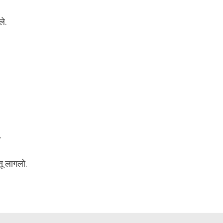
ले.
.
सू लागलो.