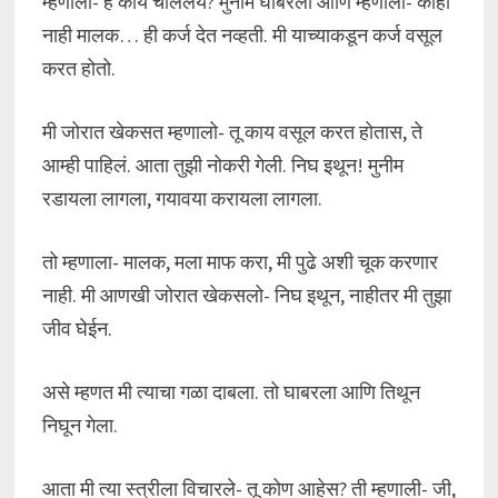
म्हणालो- हे काय चाललंय? मुनीम घाबरला आणि म्हणाला- काही
नाही मालक… ही कर्ज देत नव्हती. मी याच्याकडून कर्ज वसूल
करत होतो.
मी जोरात खेकसत म्हणालो- तू काय वसूल करत होतास, ते
आम्ही पाहिलं. आता तुझी नोकरी गेली. निघ इथून! मुनीम
रडायला लागला, गयावया करायला लागला.
तो म्हणाला- मालक, मला माफ करा, मी पुढे अशी चूक करणार
नाही. मी आणखी जोरात खेकसलो- निघ इथून, नाहीतर मी तुझा
जीव घेईन.
असे म्हणत मी त्याचा गळा दाबला. तो घाबरला आणि तिथून
निघून गेला.
आता मी त्या स्त्रीला विचारले- तू कोण आहेस? ती म्हणाली- जी,