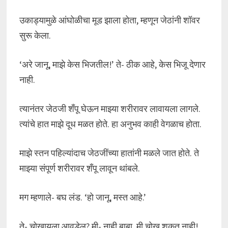
उकाड्यामुळे आंघोळीचा मूड झाला होता, म्हणून जेठांनी शॉवर
सुरू केला.
‘अरे जानू, माझे केस भिजतील!’ ते- ठीक आहे, केस भिजू देणार
नाही.
त्यानंतर जेठजी शँपू घेऊन माझ्या शरीरावर लावायला लागले.
त्यांचे हात माझे दूध मळत होते. हा अनुभव काही वेगळाच होता.
माझे स्तन पहिल्यांदाच जेठजींच्या हातांनी मळले जात होते. ते
माझ्या संपूर्ण शरीरावर शँपू लावून थांबले.
मग म्हणाले- बघ लंड. ‘हो जानू, मस्त आहे.’
ते- चोखायला आवडेल? मी- नाही बाबा, मी चोखू शकत नाही!