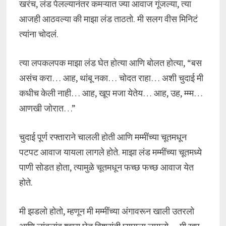
खरंच, लंड पेलल्यानंतर कमऱ्यात ज्या आवाज गूंजल्या, त्या
आजही आठवल्या की माझा लंड ताठतो. मी सलग वीस मिनिटं
त्यांना चोदलं.
त्या लपकलपक माझा लंड घेत होत्या आणि बोलत होत्या, “बस
असंच करा… आह, थांबू नका… चोदत राहा… अशी चुदाई मी
कधीच केली नाही… आह, खूप मजा येतेय… आह, उह, म्म्म…
आणखी जोरात…”
चुदाई पूर्ण रफ्ताराने चालली होती आणि मम्मींच्या चूतमधून
पटपट आवाज यायला लागले होते. माझा लंड मम्मींच्या चूतमध्ये
पाणी सोडत होता, त्यामुळे चूतमधून फच्छ फच्छ आवाज येत
होते.
मी झडलो होतो, म्हणून मी मम्मींच्या अंगावरून खाली उतरलो