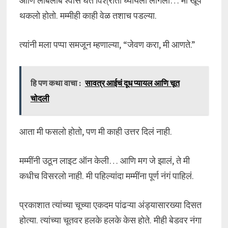
आणि लांबलांब श्वास घेत विश्रांती घ्यायला लागलो… मी खूप
थकलो होतो. मम्मीही काही वेळ तशाच पडल्या.
त्यांनी मला पप्पा समजून म्हणाल्या, “जेवण करा, मी आणते.”
हि पण कथा वाचा :
सावत्र आईचं दूध प्यायल आणि चूत
चोदली
आता मी फसलो होतो, पण मी काही उत्तर दिलं नाही.
मम्मींनी उठून लाइट ऑन केली… आणि मग जे झालं, ते मी
कधीच विसरलो नाही. मी पहिल्यांदा मम्मींना पूर्ण नंगं पाहिलं.
प्रकाशात त्यांच्या चूच्या एकदम पांढऱ्या अंड्यासारख्या दिसत
होत्या. त्यांच्या चूतवर हलके हलके केस होते. मीही बेडवर नंगा