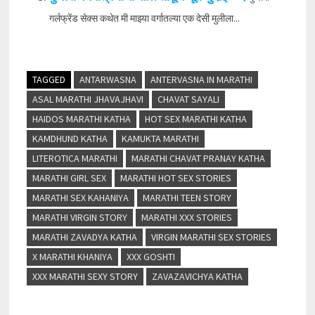
गर्लफ्रेंड सेक्स कथेत मी माझ्या वर्गातल्या एक देसी मुलीला...
TAGGED
ANTARWASNA
ANTERVASNA IN MARATHI
ASAL MARATHI JHAVAJHAVI
CHAVAT SAYALI
HAIDOS MARATHI KATHA
HOT SEX MARATHI KATHA
KAMDHUND KATHA
KAMUKTA MARATHI
LITEROTICA MARATHI
MARATHI CHAVAT PRANAY KATHA
MARATHI GIRL SEX
MARATHI HOT SEX STORIES
MARATHI SEX KAHANIYA
MARATHI TEEN STORY
MARATHI VIRGIN STORY
MARATHI XXX STORIES
MARATHI ZAVADYA KATHA
VIRGIN MARATHI SEX STORIES
X MARATHI KHANIYA
XXX GOSHTI
XXX MARATHI SEXY STORY
ZAVAZAVICHYA KATHA