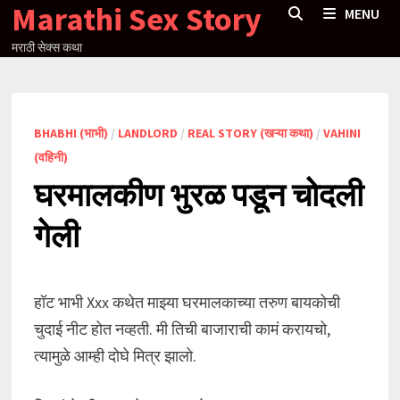
Marathi Sex Story
Skip
MENU
to
मराठी सेक्स कथा
content
BHABHI (भाभी)
/
LANDLORD
/
REAL STORY (खऱ्या कथा)
/
VAHINI
(वहिनी)
घरमालकीण भुरळ पडून चोदली
गेली
हॉट भाभी Xxx कथेत माझ्या घरमालकाच्या तरुण बायकोची
चुदाई नीट होत नव्हती. मी तिची बाजाराची कामं करायचो,
त्यामुळे आम्ही दोघे मित्र झालो.