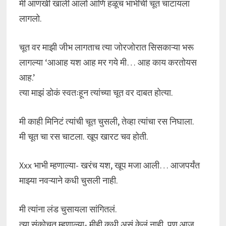
मी आणखी खाली आलो आणि हळूच भाभींची चूत चाटायला
लागलो.
चूत वर माझी जीभ लागताच त्या जोरजोरात सिसकाऱ्या भरू
लागल्या ‘आआह यश आह मर गये मी… आह काय करतोयस
आह.’
त्या माझं डोकं स्वतःहून त्यांच्या चूत वर दाबत होत्या.
मी काही मिनिटं त्यांची चूत चुसली, तेव्हा त्यांचा रस निघाला.
मी चूत चा रस चाटला. खूप खारट चव होती.
Xxx भाभी म्हणाल्या- खरंच यश, खूप मजा आली… आजपर्यंत
माझ्या नवऱ्याने कधी चुसली नाही.
मी त्यांना लंड चुसायला सांगितलं.
त्या संकोचत म्हणाल्या- मीही कधी असं केलं नाही, पण आज