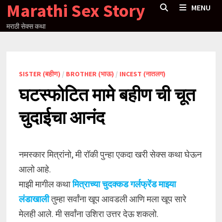
Marathi Sex Story
Skip
MENU
to
मराठी सेक्स कथा
content
SISTER (बहीण)
/
BROTHER (भाऊ)
/
INCEST (नातलग)
घटस्फोटित मामे बहीण ची चूत
चुदाईचा आनंद
नमस्कार मित्रांनो, मी रॉकी पुन्हा एकदा खरी सेक्स कथा घेऊन
आलो आहे.
माझी मागील कथा
मित्राच्या चुदक्कड गर्लफ्रेंड माझ्या
लंडाखाली
तुम्हा सर्वांना खूप आवडली आणि मला खूप सारे
मेलही आले. मी सर्वांना उशिरा उत्तर देऊ शकलो.