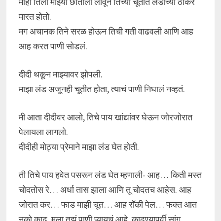
मीही तिला माझ्या छातीला लावून तिच्या चूतीत लंडाच्या ठोकरं
मारत होतो.
मग अचानक तिने सरळ होऊन तिची गती वाढवली आणि आह
आह करत पाणी सोडलं.
दीदी थकून माझ्यावर झोपली.
माझा लंड अजूनही चूतीत होता, त्याचं पाणी निघालं नव्हतं.
मी आता दीदीवर आलो, तिचे पाय खांद्यांवर घेऊन जोरजोरात
पेलायला लागलो.
दीदीही मोठ्या प्रेमाने माझा लंड घेत होती.
ती तिचे पाय हवेत पसरून लंड घेत म्हणाली- आह… किती मस्त
चोदतोस रे… अर्धा तास झाला आणि तू चोदतच आहेस. आह
जोरात कर… फाड माझी चूत… आह रॉकी पेल… फक्त आत
नको काढू. मला तुझं पाणी प्यायचं आहे. काढण्यापूर्वी सांग.