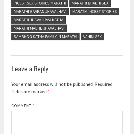
INCEST SEX STORIES MARATHI
MARATHI BHABHI SEX
MARATHI GAVRAN JHAVAJHAVI
MARATHI INCEST STORIES
MARATHI JHAVAJHAVI KATHA
MARATHI MADHE JHAVAJHAVI
SAMBHOG KATHA FAMILY IN MARATHI
VAHINI SEX
Leave a Reply
Your email address will not be published.
Required
fields are marked
*
COMMENT
*