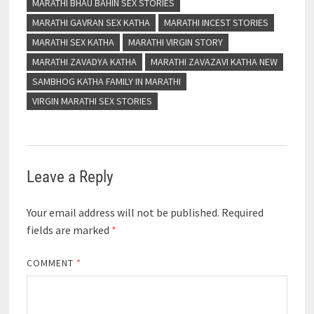
MARATHI BHAU BAHIN SEX STORIES
MARATHI GAVRAN SEX KATHA
MARATHI INCEST STORIES
MARATHI SEX KATHA
MARATHI VIRGIN STORY
MARATHI ZAVADYA KATHA
MARATHI ZAVAZAVI KATHA NEW
SAMBHOG KATHA FAMILY IN MARATHI
VIRGIN MARATHI SEX STORIES
Leave a Reply
Your email address will not be published.
Required
fields are marked
*
COMMENT
*