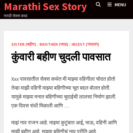
Marathi Sex Story
Skip
MENU
to
मराठी सेक्स कथा
content
SISTER (बहीण)
/
BROTHER (भाऊ)
/
INCEST (नातलग)
कुंवारी बहीण चुदली पावसात
Xxx पावसातील सेक्स कथेत मी माझ्या वहिनीला चोदत होतो
तेव्हा माझी वहिनी माझ्या बहिणीच्या चूत बद्दल बोलत होती.
यामुळे माझ्या मनात बहिणीच्या चुदाईची लालसा निर्माण झाली.
एक दिवस संधी मिळाली आणि …
माझं नाव राजन आहे. माझ्या कुटुंबात आई, भाऊ, वहिनी आणि
माझी बहीण आहे. माझ्या बहिणीचं नाव प्रीति आहे.