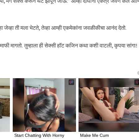
ेवूया, मग सेक्स करून थेट झोपून जाऊ.” आम्ही दोघांनी एकत्र जेवण केलं आण
्हा जेव्हा ती मला भेटते, तेव्हा आम्ही एकमेकांना जवळीकीचा आनंद देतो.
ाफी मागतो. तुम्हाला ही सेक्सी हॉट कजिन कथा कशी वाटली, कृपया सांगा!
Start Chatting With Horny 
Make Me Cum