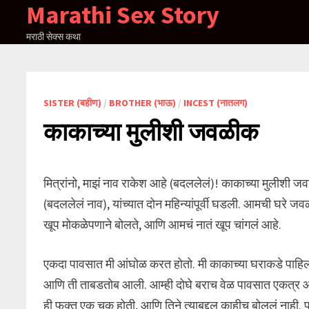
Marathi Sex Story
Skip
to
मराठी सेक्स कथा
content
SISTER (बहीण)
/
BROTHER (भाऊ)
/
INCEST (नातलग)
काकाच्या मुलीशी जवळीक
मित्रांनो, माझं नाव राकेश आहे (बदललेलं)! काकाच्या मुलीशी 
(बदललेलं नाव), यांच्यात दोन महिन्यांपूर्वी घडली. आमची घर
खूप मोकळेपणाने बोलते, आणि आमचं नातं खूप चांगलं आहे.
एकदा पावसात मी आंघोळ करत होतो. मी काकाच्या घराकडे पाहिल
आणि ती ताबडतोब आली. आम्ही दोघे बराच वेळ पावसात एकत्र आंघो
ही फक्त एक चूक होती, आणि तिने त्याबद्दल काहीच बोललं नाही. 