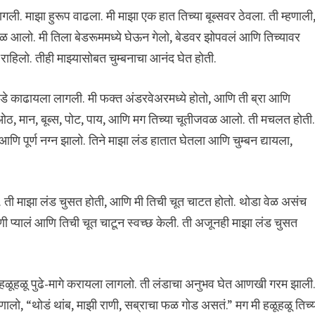
गली. माझा हुरूप वाढला. मी माझा एक हात तिच्या बूब्सवर ठेवला. ती म्हणाली
ळ आलो. मी तिला बेडरूममध्ये घेऊन गेलो, बेडवर झोपवलं आणि तिच्यावर
 राहिलो. तीही माझ्यासोबत चुम्बनाचा आनंद घेत होती.
पडे काढायला लागली. मी फक्त अंडरवेअरमध्ये होतो, आणि ती ब्रा आणि
 – ओठ, मान, बूब्स, पोट, पाय, आणि मग तिच्या चूतीजवळ आलो. ती मचलत होती
णि पूर्ण नग्न झालो. तिने माझा लंड हातात घेतला आणि चुम्बन द्यायला,
 ती माझा लंड चुसत होती, आणि मी तिची चूत चाटत होतो. थोडा वेळ असंच
प्यालं आणि तिची चूत चाटून स्वच्छ केली. ती अजूनही माझा लंड चुसत
 हळूहळू पुढे-मागे करायला लागलो. ती लंडाचा अनुभव घेत आणखी गरम झाली
लो, “थोडं थांब, माझी राणी, सब्राचा फळ गोड असतं.” मग मी हळूहळू तिच्