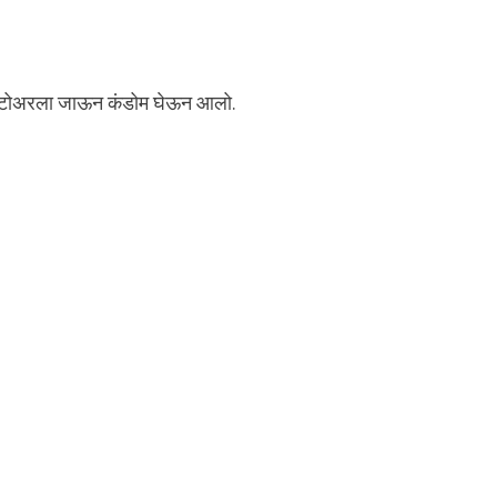
स्टोअरला जाऊन कंडोम घेऊन आलो.