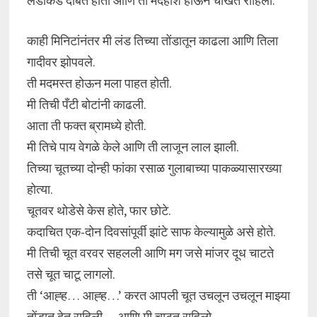
लंडाकडे दाबत होतो आणि ती मदहोश होऊन चोखत राहिली.
काही मिनिटांनंतर मी लंड तिच्या तोंडातून काढला आणि तिला
गादीवर झोपवले.
ती मदमस्त होऊन मला पाहत होती.
मी तिची पँटी बोटांनी काढली.
आता ती फक्त ब्रामध्ये होती.
मी तिचे पाय वेगळे केले आणि ती लाजून लाल झाली.
तिच्या चूतच्या दोन्ही फांका रसाळ गुलाबाच्या पाकळ्यासारख्या
होत्या.
चूतवर थोडेसे केस होते, फार छोटे.
कदाचित एक-दोन दिवसांपूर्वी झांटे साफ केल्यामुळे असे होते.
मी तिची चूत वरवर सहलली आणि मग जसे मांजर दूध चाटते
तसे चूत चाटू लागलो.
ती ‘आह्ह… आह्ह…’ करत आपली चूत उचलून उचलून माझ्या
तोंडात देत राहिली… आणि मी चाटत राहिलो.