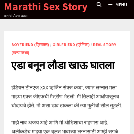
Marathi Sex Story
Skip
MENU
to
मराठी सेक्स कथा
content
BOYFRIEND (प्रियकर)
/
GIRLFRIEND (प्रेमिका)
/
REAL STORY
(खऱ्या कथा)
एडा बनून लौडा खाऊ घातला
इंडियन टीनएज XXX व्हर्जिन सेक्स कथा, ज्यात लग्नात मला
माझ्या एक्स जीएफची मैत्रीण भेटली. मी तिलाही आधीपासूनच
चोदायचे होते. मी असा डाव टाकला की त्या मुलीची सील तुटली.
माझे नाव अजय आहे आणि मी ओडिशाचा राहणारा आहे.
अलीकडेच माझ्या एक चुलत भावाच्या लग्नासाठी आम्ही सगळे