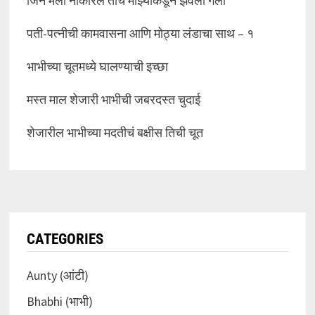
जिने मला नाकारलं तीच माझ्याकडून झवली गेली
पती-पत्नीची कामवासना आणि मोठ्या लंडाचा साथ – १
भाभीच्या चूतमध्ये घालण्याची इच्छा
मस्त माल शेजारी भाभीची जबरदस्त चुदाई
शेजारील भाभीच्या मदतीचं बक्षीस तिची चूत
CATEGORIES
Aunty (आंटी)
Bhabhi (भाभी)