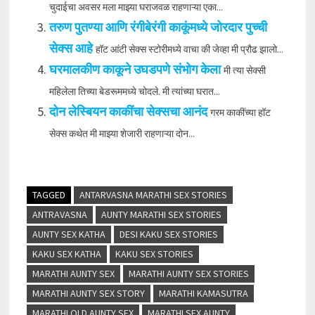
चुदाईचा अवसर मला माझ्या घराजवळ राहणाऱ्या एका...
तरुण पुतण्या आणि रंगीबेरंगी काकूंमध्ये जोरदार पुच्ची
सेक्स आहे
हॉट आंटी सेक्स स्टोरीमध्ये वाचा की जेव्हा मी प्रौढ झालो...
घरमालकीण काकूने उघडपणे संभोग केला
मी त्या सेक्सी
महिलेला तिच्या बेडरूममध्ये चोदले. मी त्यांच्या घरात...
दोन लेस्बियन काकींचा सेक्सचा आनंद
गरम काकींच्या हॉट
सेक्स कथेत मी माझ्या शेजारी राहणाऱ्या दोन...
TAGGED
ANTARVASNA MARATHI SEX STORIES
ANTRAVASNA
AUNTY MARATHI SEX STORIES
AUNTY SEX KATHA
DESI KAKU SEX STORIES
KAKU SEX KATHA
KAKU SEX STORIES
MARATHI AUNTY SEX
MARATHI AUNTY SEX STORIES
MARATHI AUNTY SEX STORY
MARATHI KAMASUTRA
MARATHI OLD AUNTY SEX
MARATHI SEX AUNTY