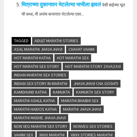
मित्राच्या दुकानावर भेटलेल्या भाभीला झवलं
देशी बाईच्या चूत
ची कथा, मी असंच बाजारात भेटलेल्या एका...
TAGGED
ADULT MARATHI STORIES
ASAL MARATHI JHAVAJHAVI
CHAVAT VAHINI
HOT MARATHI KATHA
HOT MARATHI SEX
HOT MARATHI SEX STORY
HOT MARATHI STORY ZAVAZAVI
INDIAN MARATHI SEX STORIES
INDIAN SEX STORY IN MARATHI
JHAVAJHAVI CHA GOSHTI
KAMDHUND KATHA
KAMUKTA
KAMUKTA SEX STORY
MARATHI ASHLIL KATHA
MARATHI BHABHI SEX
MARATHI HAIDOS KATHA
MARATHI JHAVAJHAVI
MARATHI MADHE JHAVAJHAVI
NON VEG MARATHI SEX STORY
NONVEG SEX STORIES
VAHINI SEX
XNXX MARATHI
XNXX STORIES MARATHI