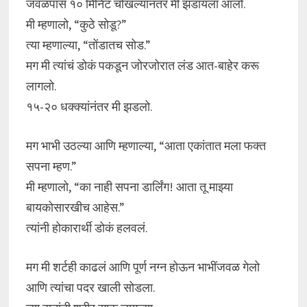
जवळपास १० मिनिटं चोखल्यानंतर मी झडायला आलो.
मी म्हणालो, “कुठे सोडू?”
त्या म्हणाल्या, “तोंडातच सोड.”
मग मी त्यांचं डोकं पकडून जोरजोरात लंड आत-बाहेर करू
लागलो.
१५-२० धक्क्यांनंतर मी झडलो.
मग भाभी उठल्या आणि म्हणाल्या, “आता एकांतात मला फक्त
सपना म्हण.”
मी म्हणालो, “का नाही सपना डार्लिंग! आता तू माझ्या
बायकोसारखीच आहेस.”
त्यांनी होकारार्थी डोकं हलवलं.
मग मी शर्टही काढलं आणि पूर्ण नग्न होऊन भाभींजवळ गेलो
आणि त्यांचा पदर खाली सोडला.