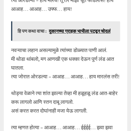
त्या ओरडल्या – हाय मेलेच! तू तर माझी चूत फाडलीस! हाय
आआह… आआह… उफ्फ… हाय!
हि पण कथा वाचा :
दुकानच्या ग्राहक भाभीला पटवून चोदलं
नवऱ्याचा लहान असल्यामुळे त्यांच्या डोळ्यात पाणी आलं.
मी थोडा थांबलो, मग आणखी एक धक्का देऊन पूर्ण लंड आत
घातला.
त्या जोरात ओरडल्या – आआह… आआह… हाय मारलंस तरी!
थोड्या वेळाने त्या शांत झाल्या तेव्हा मी हळूहळू लंड आत-बाहेर
करू लागलो आणि स्तन दाबू लागलो.
असं करत करत दोघांनाही मजा येऊ लागली.
त्या म्हणत होत्या – आआह… आआह… ईईईई… झवा झवा