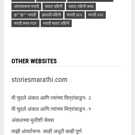
अंतरवासना मराठी
चावट वहिनी
चावट वहिनी कथा
झ**झ** मराठी
झवाडी वहिनी
मराठी SEX
मराठी XXX
मराठी कथा PDF
मराठी चावट वहिनी
OTHER WEBSITES
storiesmarathi.com
मी चुदले अंकल आणि त्यांच्या मित्रांकडून- २
मी चुदले अंकल आणि त्यांच्या मित्रांकडून -१
अंकलच्या मुलीशी सेक्स
माझी अंतर्वासना- काही अधूरी काही पूर्ण