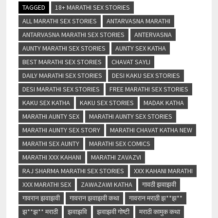
TAGGED
18+ MARATHI SEX STORIES
ALL MARATHI SEX STORIES
ANTARVASNA MARATHI
ANTARVASNA MARATHI SEX STORIES
ANTERVASNA
AUNTY MARATHI SEX STORIES
AUNTY SEX KATHA
BEST MARATHI SEX STORIES
CHAVAT SAYLI
DAILY MARATHI SEX STORIES
DESI KAKU SEX STORIES
DESI MARATHI SEX STORIES
FREE MARATHI SEX STORIES
KAKU SEX KATHA
KAKU SEX STORIES
MADAK KATHA
MARATHI AUNTY SEX
MARATHI AUNTY SEX STORIES
MARATHI AUNTY SEX STORY
MARATHI CHAVAT KATHA NEW
MARATHI SEX AUNTY
MARATHI SEX COMICS
MARATHI XXX KAHANI
MARATHI ZAVAZVI
RAJ SHARMA MARATHI SEX STORIES
XXX KAHANI MARATHI
XXX MARATHI SEX
ZAWAZAWI KATHA
गावठी झवाझवी
गावरान झवाझवी
गावरान झवाझवी कथा
गावरान मराठी झ**झ**
झ**झ** मराठी
झवाझवि
झवाझवी गोष्टी
मराठी कामुक कथा