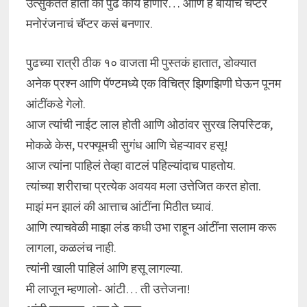
उत्सुकतेत होतो की पुढे काय होणार… आणि हे बायोचं चॅप्टर
मनोरंजनाचं चॅप्टर कसं बनणार.
पुढच्या रात्री ठीक १० वाजता मी पुस्तकं हातात, डोक्यात
अनेक प्रश्न आणि पॅण्टमध्ये एक विचित्र झिणझिणी घेऊन पूनम
आंटींकडे गेलो.
आज त्यांची नाईट लाल होती आणि ओठांवर सुरख लिपस्टिक,
मोकळे केस, परफ्यूमची सुगंध आणि चेहऱ्यावर हसू!
आज त्यांना पाहिलं तेव्हा वाटलं पहिल्यांदाच पाहतोय.
त्यांच्या शरीराचा प्रत्येक अवयव मला उत्तेजित करत होता.
माझं मन झालं की आत्ताच आंटींना मिठीत घ्यावं.
आणि त्याचवेळी माझा लंड कधी उभा राहून आंटींना सलाम करू
लागला, कळलंच नाही.
त्यांनी खाली पाहिलं आणि हसू लागल्या.
मी लाजून म्हणालो- आंटी… ती उत्तेजना!