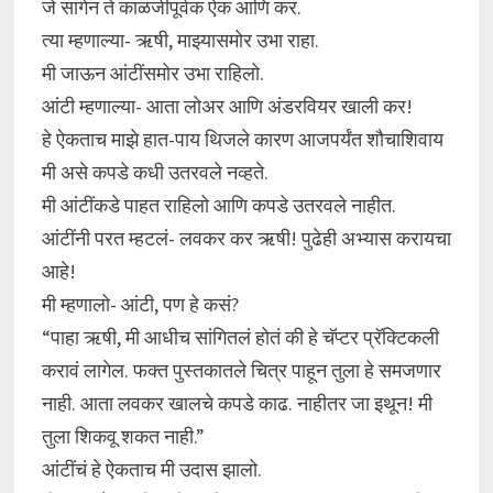
जे सांगेन ते काळजीपूर्वक ऐक आणि कर.
त्या म्हणाल्या- ऋषी, माझ्यासमोर उभा राहा.
मी जाऊन आंटींसमोर उभा राहिलो.
आंटी म्हणाल्या- आता लोअर आणि अंडरवियर खाली कर!
हे ऐकताच माझे हात-पाय थिजले कारण आजपर्यंत शौचाशिवाय
मी असे कपडे कधी उतरवले नव्हते.
मी आंटींकडे पाहत राहिलो आणि कपडे उतरवले नाहीत.
आंटींनी परत म्हटलं- लवकर कर ऋषी! पुढेही अभ्यास करायचा
आहे!
मी म्हणालो- आंटी, पण हे कसं?
“पाहा ऋषी, मी आधीच सांगितलं होतं की हे चॅप्टर प्रॅक्टिकली
करावं लागेल. फक्त पुस्तकातले चित्र पाहून तुला हे समजणार
नाही. आता लवकर खालचे कपडे काढ. नाहीतर जा इथून! मी
तुला शिकवू शकत नाही.”
आंटींचं हे ऐकताच मी उदास झालो.