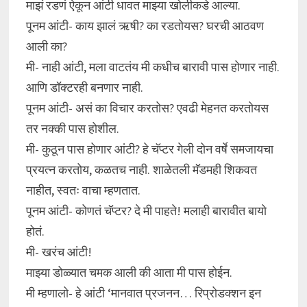
माझं रडणं ऐकून आंटी धावत माझ्या खोलीकडे आल्या.
पूनम आंटी- काय झालं ऋषी? का रडतोयस? घरची आठवण
आली का?
मी- नाही आंटी, मला वाटतंय मी कधीच बारावी पास होणार नाही.
आणि डॉक्टरही बनणार नाही.
पूनम आंटी- असं का विचार करतोस? एवढी मेहनत करतोयस
तर नक्की पास होशील.
मी- कुठून पास होणार आंटी? हे चॅप्टर गेली दोन वर्षे समजायचा
प्रयत्न करतोय, कळतच नाही. शाळेतली मॅडमही शिकवत
नाहीत, स्वतः वाचा म्हणतात.
पूनम आंटी- कोणतं चॅप्टर? दे मी पाहते! मलाही बारावीत बायो
होतं.
मी- खरंच आंटी!
माझ्या डोळ्यात चमक आली की आता मी पास होईन.
मी म्हणालो- हे आंटी ‘मानवात प्रजनन… रिप्रोडक्शन इन